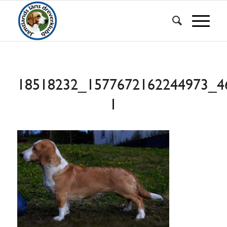
18518232_1577672162244973_4
1