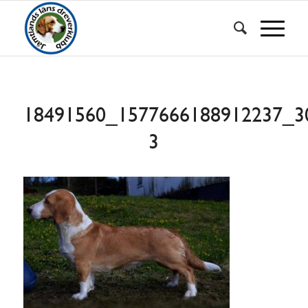
18491560_1577666188912237_3
3