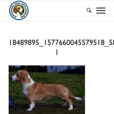
18489895_1577660045579518_5
1